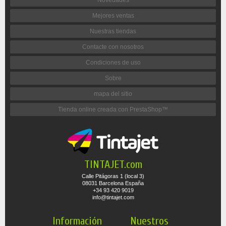
Mejores ventas
Nuestras tiendas
Contacte con nosotros
Condiciones de uso
Sobre
mapa del sitio
Tienda online creada con PrestaShop™
TINTAJET.com
Calle Pitágoras 1 (local 3)
08031 Barcelona España
+34 93 420 9019
info@tintajet.com
Información
Nuestros