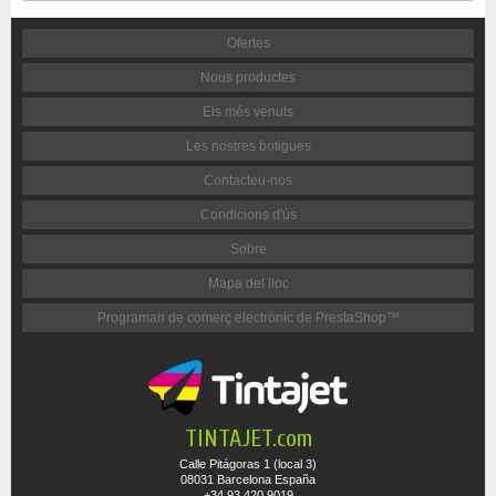
Ofertes
Nous productes
Els més venuts
Les nostres botigues
Contacteu-nos
Condicions d'ús
Sobre
Mapa del lloc
Programari de comerç electrònic de PrestaShop™
TINTAJET.com
Calle Pitágoras 1 (local 3)
08031 Barcelona España
+34 93 420 9019