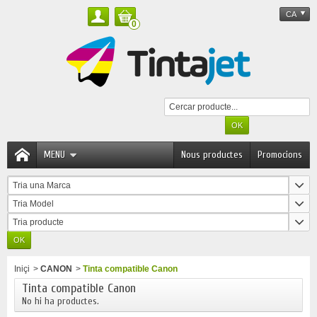
CA
0
MENU
Nous productes
Promocions
Tria una Marca
Tria Model
Tria producte
Iniçi
>
CANON
>
Tinta compatible Canon
Tinta compatible Canon
No hi ha productes.