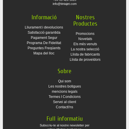
info@tintajet.com
Informació
Nostres
Productes
Lliurament i devolucions
Satisfacció garantida
Promocions
Pagament Segur
Novetats
Programa De Fidelitat
Els més venuts
Preguntes Freqüents
La nostra selecció
Mapa del lloc
Llista de fabricants
Llista de proveïdors
Sobre
Qui som
Les nostres botigues
mencions legals
Termes I Condicions
Servei al client
Contacti'ns
Full informatiu
Subscriu-te al nostre newsletter per