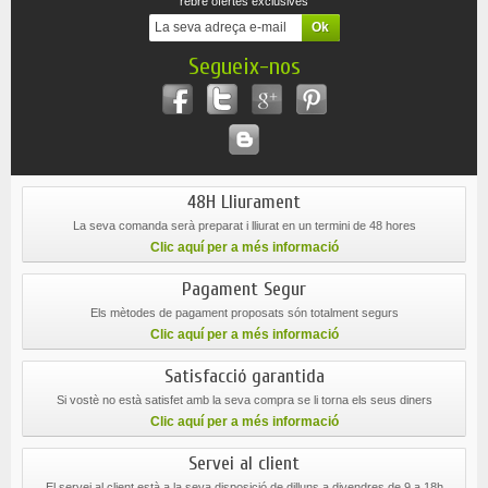
rebre ofertes exclusives
Segueix-nos
48H Lliurament
La seva comanda serà preparat i lliurat en un termini de 48 hores
Clic aquí per a més informació
Pagament Segur
Els mètodes de pagament proposats són totalment segurs
Clic aquí per a més informació
Satisfacció garantida
Si vostè no està satisfet amb la seva compra se li torna els seus diners
Clic aquí per a més informació
Servei al client
El servei al client està a la seva disposició de dilluns a divendres de 9 a 18h