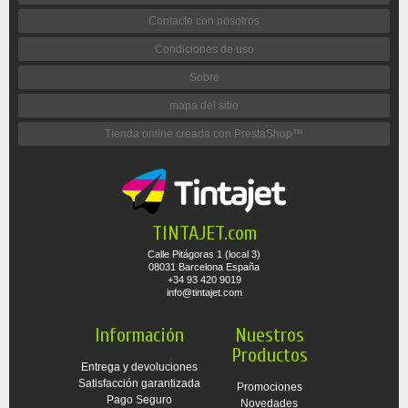
Contacte con nosotros
Condiciones de uso
Sobre
mapa del sitio
Tienda online creada con PrestaShop™
TINTAJET.com
Calle Pitágoras 1 (local 3)
08031 Barcelona España
+34 93 420 9019
info@tintajet.com
Información
Nuestros
Productos
Entrega y devoluciones
Satisfacción garantizada
Promociones
Pago Seguro
Novedades