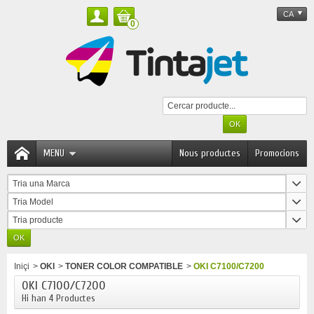
CA
0
MENU
Nous productes
Promocions
Tria una Marca
Tria Model
Tria producte
Iniçi
>
OKI
>
TONER COLOR COMPATIBLE
>
OKI C7100/C7200
OKI C7100/C7200
Hi han 4 Productes