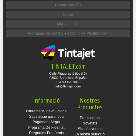
Condicions d'ús
Sobre
Mapa del lloc
Programari de comerç electrònic de PrestaShop™
TINTAJET.com
Calle Pitágoras 1 (local 3)
08031 Barcelona España
+34 93 420 9019
info@tintajet.com
Informació
Nostres
Productes
Lliurament i devolucions
Satisfacció garantida
Promocions
Pagament Segur
Novetats
Programa De Fidelitat
Els més venuts
Preguntes Freqüents
La nostra selecció