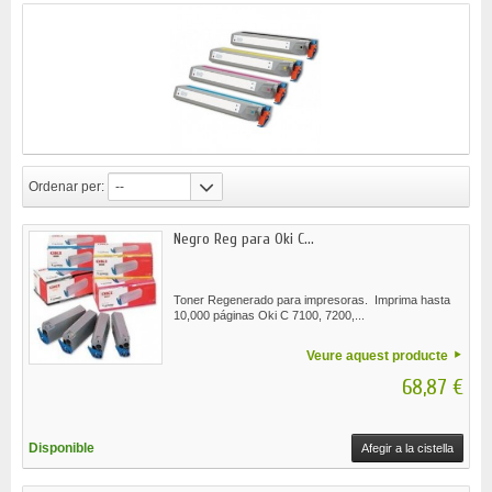
Ordenar per:
--
Negro Reg para Oki C...
Toner Regenerado para impresoras. Imprima hasta
10,000 páginas Oki C 7100, 7200,...
Veure aquest producte
68,87 €
Disponible
Afegir a la cistella