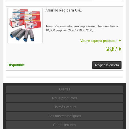
Amarillo Reg para Oki...
Toner Regenerado para impresoras. Imprima hasta
10,000 páginas Oki C 7100, 7200,...
Veure aquest producte
68,87 €
Disponible
Afegir a la cistella
Ofertes
Nous productes
Els més venuts
Les nostres botigues
Contacteu-nos