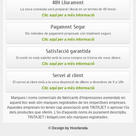
48H Lliurament
La seva comanda serà preparat i lliurat en un termini de 48 hores
Clic aquí per a més informació
Pagament Segur
Els mètodes de pagament proposats són totalment segurs
Clic aquí per a més informació
Satisfacció garantida
Si vostè no està satisfet amb la seva compra se li torna els seus diners
Clic aquí per a més informació
Servei al client
El servei al client està a la seva disposició de dilluns a divendres de 9 a 18h
Clic aquí per a més informació
Marques i noms comercials de fabricants d'impressores esmentats en
aquest lloc web són marques registrades de les respectives empreses.
Aquestes empreses no tenen cap associació amb TINTAJET o aprovar l'ús
dels productes que oferim. L'ús d'aquests noms és purament descriptiu.
TINTAJET i tintajet.com són marques registrades.
© Design by
Hostienda