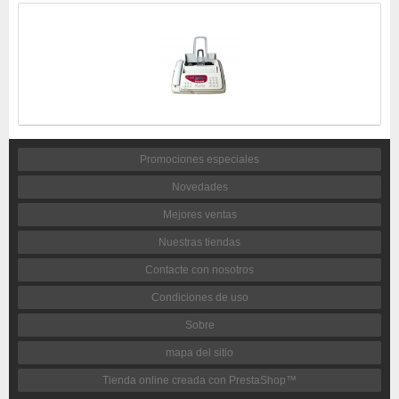
Promociones especiales
Novedades
Mejores ventas
Nuestras tiendas
Contacte con nosotros
Condiciones de uso
Sobre
mapa del sitio
Tienda online creada con PrestaShop™