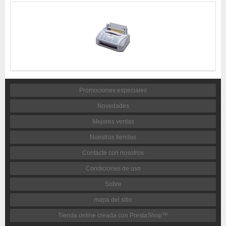
Promociones especiales
Novedades
Mejores ventas
Nuestras tiendas
Contacte con nosotros
Condiciones de uso
Sobre
mapa del sitio
Tienda online creada con PrestaShop™