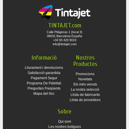
TINTAJET.com
Calle Pitágoras 1 (local 3)
08031 Barcelona España
+34 93 420 9019
info@tintajet.com
Informació
Nostres
Productes
Lliurament i devolucions
Satisfacció garantida
Promocions
Pagament Segur
Novetats
Programa De Fidelitat
Els més venuts
Preguntes Freqüents
La nostra selecció
Mapa del lloc
Llista de fabricants
Llista de proveïdors
Sobre
Qui som
Les nostres botigues