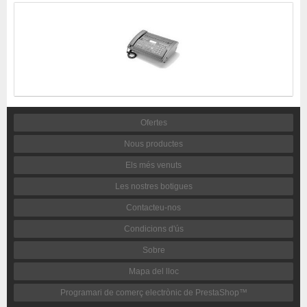
Ofertes
Nous productes
Els més venuts
Les nostres botigues
Contacteu-nos
Condicions d'ús
Sobre
Mapa del lloc
Programari de comerç electrònic de PrestaShop™