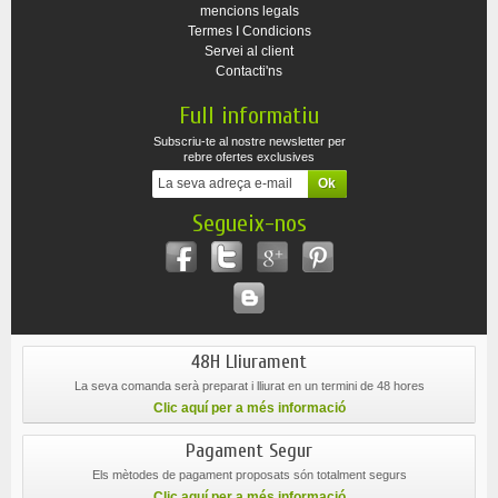
mencions legals
Termes I Condicions
Servei al client
Contacti'ns
Full informatiu
Subscriu-te al nostre newsletter per
rebre ofertes exclusives
Segueix-nos
48H Lliurament
La seva comanda serà preparat i lliurat en un termini de 48 hores
Clic aquí per a més informació
Pagament Segur
Els mètodes de pagament proposats són totalment segurs
Clic aquí per a més informació