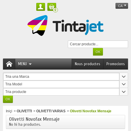
CA
0
MENU
Nous productes
Promocions
Tria una Marca
Tria Model
Tria producte
Iniçi
>
OLIVETTI
>
OLIVETTI VARIAS
>
Olivetti Novofax Mensaje
Olivetti Novofax Mensaje
No hi ha productes.