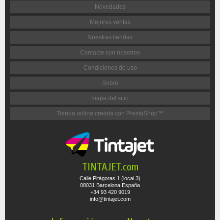
Novedades
Mejores ventas
Nuestras tiendas
Contacte con nosotros
Condiciones de uso
Sobre
mapa del sitio
Tienda online creada con PrestaShop™
TINTAJET.com
Calle Pitágoras 1 (local 3)
08031 Barcelona España
+34 93 420 9019
info@tintajet.com