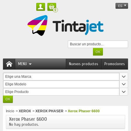
ES
0
MENU
Nuevos productos
Promociones
Elige una Marca
Elige Modelo
Elige Producto
Inicio
>
XEROX
>
XEROX PHASER
>
Xerox Phaser 6600
Xerox Phaser 6600
No hay productos.