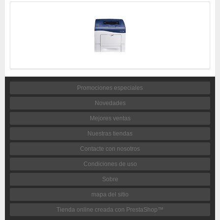
Promociones especiales
Novedades
Mejores ventas
Nuestras tiendas
Contacte con nosotros
Condiciones de uso
Sobre
mapa del sitio
Tienda online creada con PrestaShop™