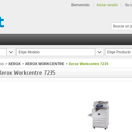
Bienvenido
Iniciar sesión
Su 
Elige Modelo
Elige Producto
cio
>
XEROX
>
XEROX WORKCENTRE
>
Xerox Workcentre 7235
Xerox Workcentre 7235