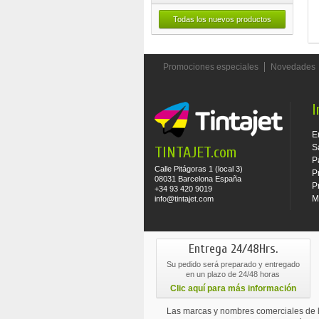
Todas los nuevos productos
Promociones especiales
Novedades
I
E
S
TINTAJET.com
P
Calle Pitágoras 1 (local 3)
P
08031 Barcelona España
P
+34 93 420 9019
M
info@tintajet.com
Entrega 24/48Hrs.
Su pedido será preparado y entregado
en un plazo de 24/48 horas
Clic aquí para más información
Las marcas y nombres comerciales de l