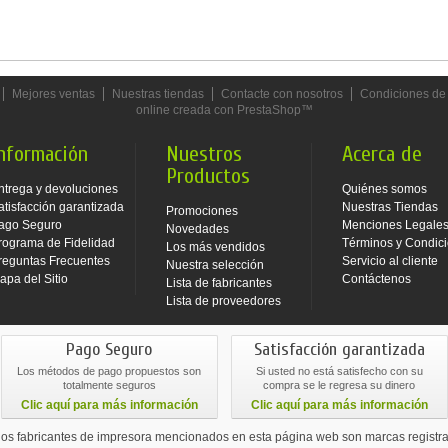
Mejores ventas
Nuestras tiendas
Contacte con nosotros
Condiciones de
online creada con PrestaShop™
nformación
Nuestros
Acerca de
Productos
ntrega y devoluciones
Quiénes somos
atisfacción garantizada
Nuestras Tiendas
Promociones
ago Seguro
Menciones Legale
Novedades
rograma de Fidelidad
Términos y Condic
Los más vendidos
reguntas Frecuentes
Servicio al cliente
Nuestra selección
apa del Sitio
Contáctenos
Lista de fabricantes
Lista de proveedores
Pago Seguro
Satisfacción garantizada
Los métodos de pago propuestos son
Si usted no está satisfecho con su
totalmente seguros
compra se le regresa su dinero
Clic aquí para más información
Clic aquí para más información
os fabricantes de impresora mencionados en esta página web son marcas registra