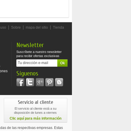
 uso
Sobre
mapa del sitio
Tienda
Newsletter
Suscríbete a nuestro newsletter
para recibir ofertas exclusivas
s
iones
Síguenos
Servicio al cliente
El servicio al cliente está a su
disposición de lunes a viernes
Clic aquí para más información
das de las respectivas empresas. Estas