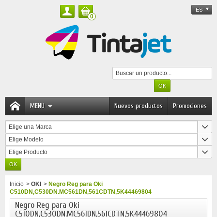
ES
0
MENU
Nuevos productos
Promociones
Elige una Marca
Elige Modelo
Elige Producto
Inicio
>
OKI
>
Negro Reg para Oki
C510DN,C530DN.MC561DN,561CDTN,5K44469804
Negro Reg para Oki
C510DN,C530DN.MC561DN,561CDTN,5K44469804