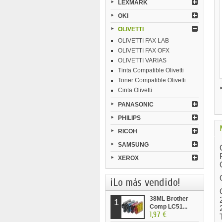
LEXMARK
OKI
OLIVETTI
OLIVETTI FAX LAB
OLIVETTI FAX OFX
OLIVETTI VARIAS
Tinta Compatible Olivetti
Toner Compatible Olivetti
Cinta Olivetti
PANASONIC
PHILIPS
RICOH
SAMSUNG
XEROX
¡Lo más vendido!
38ML Brother
1
Comp LC51...
1,97 €