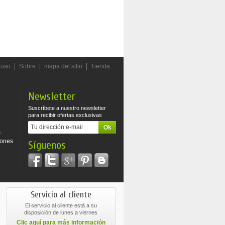
 uso
Sobre
mapa del sitio
Tienda
Newsletter
Suscríbete a nuestro newsletter
para recibir ofertas exclusivas
s
iones
Síguenos
Servicio al cliente
El servicio al cliente está a su
disposición de lunes a viernes
Clic aquí para más información