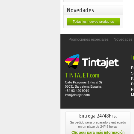
Novedades
Todas los nuevos productos
Promociones especiales
Novedades
I
E
S
TINTAJET.com
P
Calle Pitágoras 1 (local 3)
P
08031 Barcelona España
P
+34 93 420 9019
M
info@tintajet.com
Entrega 24/48Hrs.
Su pedido será preparado y entregado
en un plazo de 24/48 horas
Clic aquí para más información