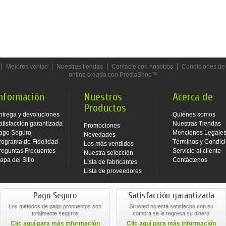
Mejores ventas
Nuestras tiendas
Contacte con nosotros
Condiciones de
online creada con PrestaShop™
nformación
Nuestros
Acerca de
Productos
ntrega y devoluciones
Quiénes somos
atisfacción garantizada
Nuestras Tiendas
Promociones
ago Seguro
Menciones Legale
Novedades
rograma de Fidelidad
Términos y Condic
Los más vendidos
reguntas Frecuentes
Servicio al cliente
Nuestra selección
apa del Sitio
Contáctenos
Lista de fabricantes
Lista de proveedores
Pago Seguro
Satisfacción garantizada
Los métodos de pago propuestos son
Si usted no está satisfecho con su
totalmente seguros
compra se le regresa su dinero
Clic aquí para más información
Clic aquí para más información