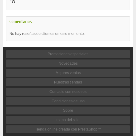
FW
Comentarios
No hay reseñas de clientes en este momento.
Promociones especiales
Novedades
Mejores ventas
Nuestras tiendas
Contacte con nosotros
Condiciones de uso
Sobre
mapa del sitio
Tienda online creada con PrestaShop™